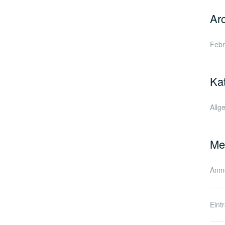
Ar
Febr
Ka
Allg
Me
Anm
Eint