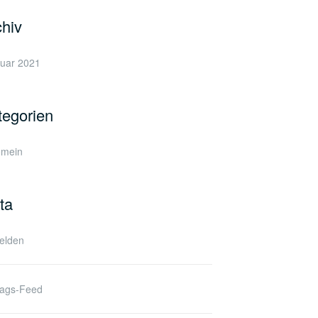
chiv
uar 2021
tegorien
emein
ta
elden
rags-Feed