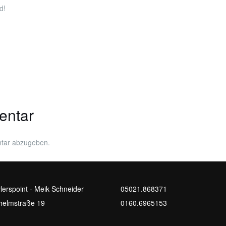
d!
entar
tar abzugeben.
lerspoint - Meik Schneider
05021.868371
helmstraße 19
0160.6965153