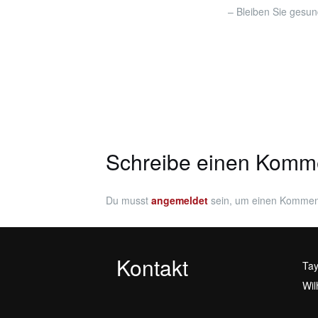
– Bleiben Sie gesun
Schreibe einen Komm
Du musst
angemeldet
sein, um einen Kommen
Kontakt
Tay
Wil