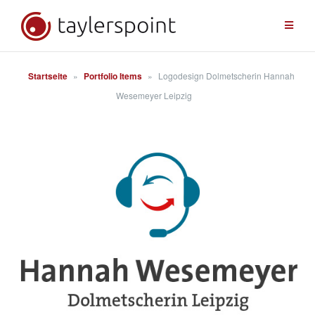
Zum
Inhalt
springen
Startseite
»
Portfolio Items
»
Logodesign Dolmetscherin Hannah
Wesemeyer Leipzig