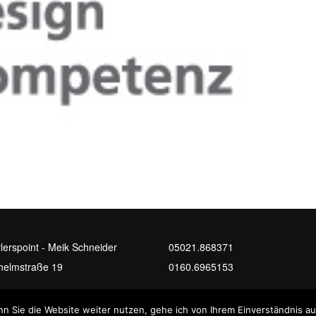
lerspoint - Meik Schneider
05021.868371
helmstraße 19
0160.6965153
82 Nienburg
info@taylerspoint.de
n Sie die Website weiter nutzen, gehe ich von Ihrem Einverständnis au