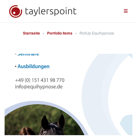
Zum
Inhalt
springen
Startseite
»
Portfolio Items
»
RollUp Equihypnose