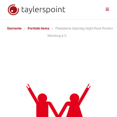
Zum
Inhalt
springen
Startseite
»
Portfolio Items
»
Plakatserie Saturday Night Rock Rockini
Nienburg e.V.