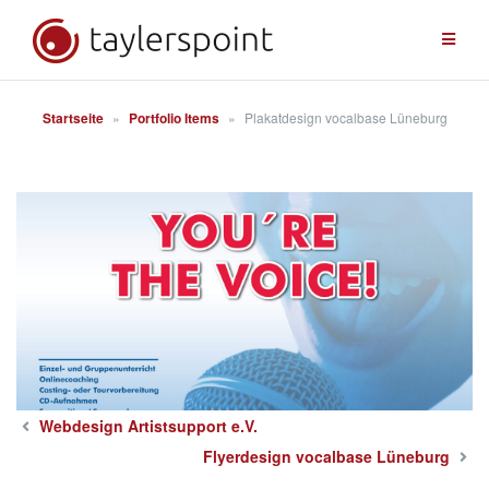
Zum
Inhalt
springen
Startseite
»
Portfolio Items
»
Plakatdesign vocalbase Lüneburg
Webdesign Artistsupport e.V.
Flyerdesign vocalbase Lüneburg