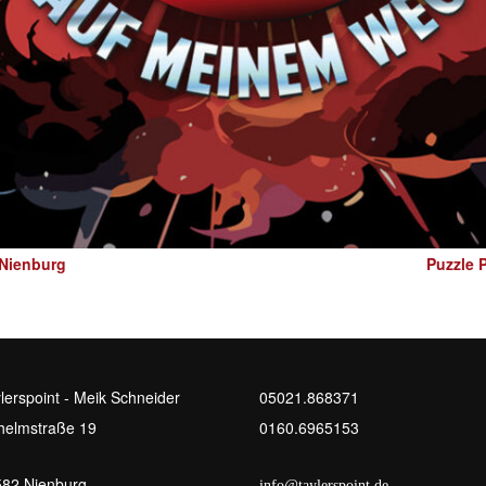
 Nienburg
Puzzle 
lerspoint - Meik Schneider
05021.868371
helmstraße 19
0160.6965153
82 Nienburg
info@taylerspoint.de