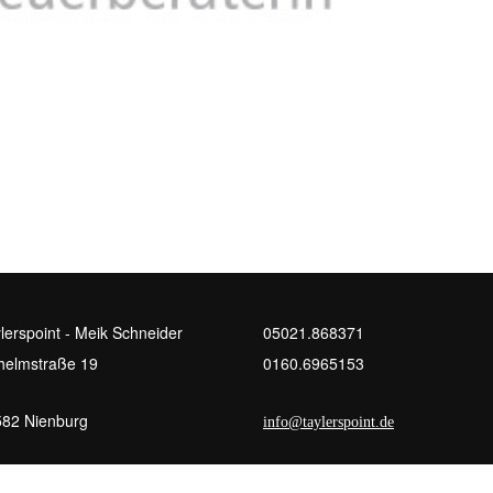
lerspoint - Meik Schneider
05021.868371
helmstraße 19
0160.6965153
82 Nienburg
info@taylerspoint.de