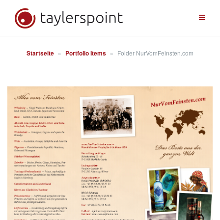
Zum
Inhalt
springen
Startseite
»
Portfolio Items
»
Folder NurVomFeinsten.com