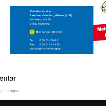
entar
tar abzugeben.