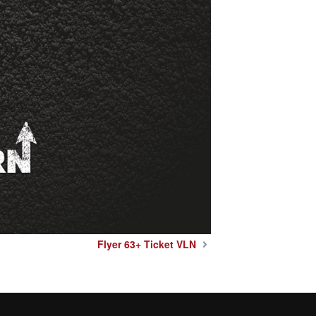
Flyer 63+ Ticket VLN