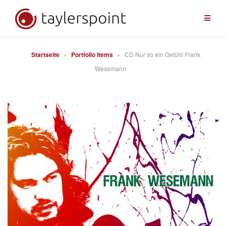
Zum
Inhalt
springen
Startseite
»
Portfolio Items
»
CD Nur so ein Gefühl Frank
Wesemann