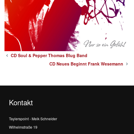
CD Soul & Pepper Thomas Blug Band
CD Neues Beginnt Frank Wesemann
Kontakt
Taylerspoint - Meik Schneider
Wilhelmstraße 19