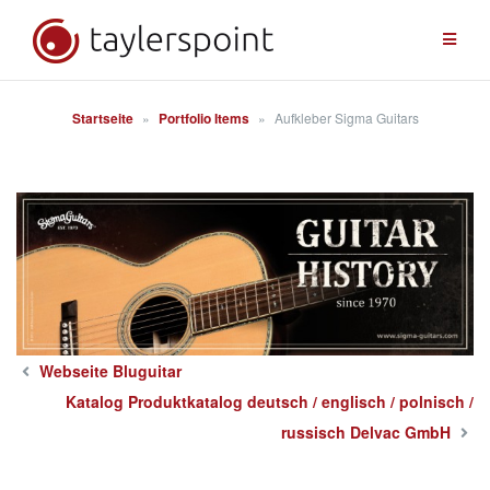
Zum
Inhalt
springen
Startseite
»
Portfolio Items
»
Aufkleber Sigma Guitars
Webseite Bluguitar
Katalog Produktkatalog deutsch / englisch / polnisch /
russisch Delvac GmbH